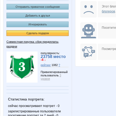
Ludmila53
MA
Этот блог
Отправить приватное сообщение
блогеров
.
Добавить в друзья
Игнорировать
Puzzzyaka
Selana
Посетит
Сделать подарок
Совместная покупка: сбор предоплаты,
раздачи
elena-1983
insaitiab
Посмотре
популярность:
23758 место
-4 ↓
рейтинг
1082
?
vishenka77
морков
Привилегированный
пользователь
3
уровня
Лепесток Лотоса
Лиатри
Статистика портрета:
сейчас просматривают портрет - 0
зарегистрированные пользователи
посетившие портрет за 7 дней - 0